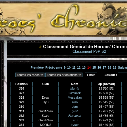
Classement Général de Heroes' Chroni
Classement PvP S2
Première
Précédente
9
10
11
12
13
14
15
16
17
18
19
Suiva
Joueur :
Position
Clan
Nom
Xp (niveau)
326
Murris
15 560 (56)
327
Gimmick
15 550 (56)
328
Drow
Messalian
15 528 (56)
329
Ryu
nino
15 515 (56)
330
dem
15 497 (56)
331
Gard-Gno
gust
15 493 (56)
332
Sylve
Flanagan
15 486 (56)
333
Gard-Gno
Teruf
15 473 (56)
334
NORNS
kyser
15 440 (56)