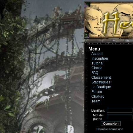
Menu
Accueil
Inscription
Tutorial
Charte
FAQ
Classement
Statistiques
La Boutique
Forum
Chat-irc
Team
Identifiant
Mot de
passe
Dernière connexion