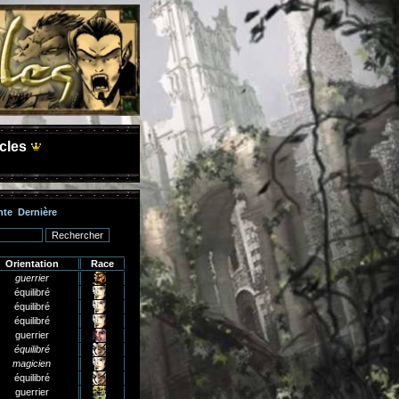
cles
nte
Dernière
Orientation
Race
guerrier
équilibré
équilibré
équilibré
guerrier
équilibré
magicien
équilibré
guerrier