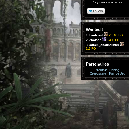
17 joueurs connectés
Wanted !
1.
Lanfeust
20100 PO
2.
enolane
2400 PO
3.
admin_chatissimus
111 PO
Partenaires
Nioutaik
|
Dablog
Crépuscule
|
Tour de Jeu