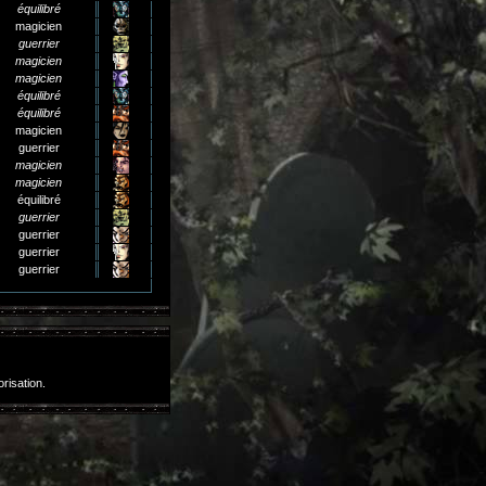
équilibré
magicien
guerrier
magicien
magicien
équilibré
équilibré
magicien
guerrier
magicien
magicien
équilibré
guerrier
guerrier
guerrier
guerrier
orisation.