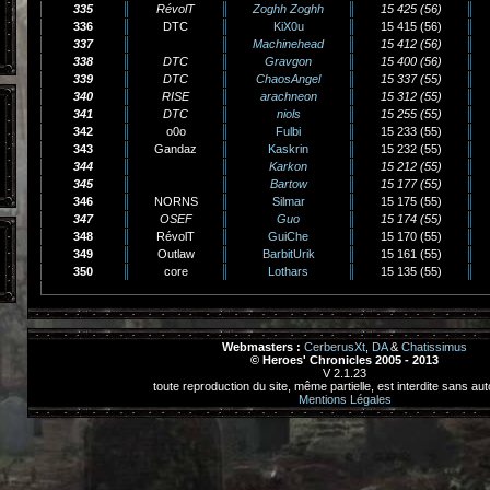
335
RévolT
Zoghh Zoghh
15 425 (56)
336
DTC
KiX0u
15 415 (56)
337
Machinehead
15 412 (56)
338
DTC
Gravgon
15 400 (56)
339
DTC
ChaosAngel
15 337 (55)
340
RISE
arachneon
15 312 (55)
341
DTC
niols
15 255 (55)
342
o0o
Fulbi
15 233 (55)
343
Gandaz
Kaskrin
15 232 (55)
344
Karkon
15 212 (55)
345
Bartow
15 177 (55)
346
NORNS
Silmar
15 175 (55)
347
OSEF
Guo
15 174 (55)
348
RévolT
GuiChe
15 170 (55)
349
Outlaw
BarbitUrik
15 161 (55)
350
core
Lothars
15 135 (55)
Webmasters :
CerberusXt
,
DA
&
Chatissimus
© Heroes' Chronicles 2005 - 2013
V 2.1.23
toute reproduction du site, même partielle, est interdite sans aut
Mentions Légales