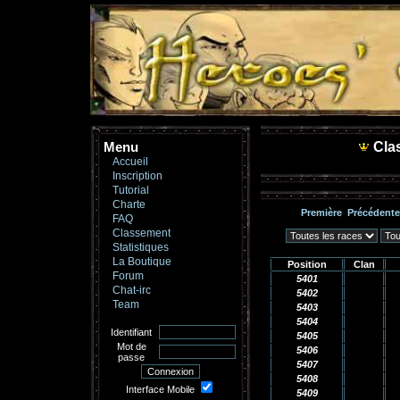
Menu
Cla
Accueil
Inscription
Tutorial
Charte
Première
Précédente
FAQ
Classement
Statistiques
La Boutique
Position
Clan
Forum
5401
Chat-irc
5402
Team
5403
5404
Identifiant
5405
Mot de
5406
passe
5407
5408
Interface Mobile
5409