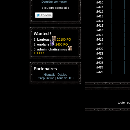
Dernière connexion
5410
5411
6 joueurs connectés
5412
5413
5414
5415
5416
Wanted !
5417
1.
Lanfeust
20100 PO
5418
5419
2.
enolane
2400 PO
5420
3.
admin_chatissimus
111 PO
5421
5422
5423
5424
Partenaires
5425
Nioutaik
|
Dablog
Crépuscule
|
Tour de Jeu
toute rep