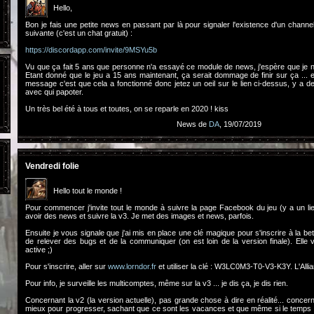
Hello,
Bon je fais une petite news en passant par là pour signaler l'existence d'un chann
suivante (c'est un chat gratuit) :
https://discordapp.com/invite/9MSYu5b
Vu que ça fait 5 ans que personne n'a essayé ce module de news, j'espère que je ne
Etant donné que le jeu a 15 ans maintenant, ça serait dommage de finir sur ça ...
message c'est que cela a fonctionné donc jetez un oeil sur le lien ci-dessus, y a 
avec qui papoter.
Un très bel été à tous et toutes, on se reparle en 2020 ! kiss
News de
DA
, 19/07/2019
Vendredi folie
Hello tout le monde !
Pour commencer j'invite tout le monde à suivre la page Facebook du jeu (y a un lie
avoir des news et suivre la v3. Je met des images et news, parfois.
Ensuite je vous signale que j'ai mis en place une clé magique pour s'inscrire à la beta
de relever des bugs et de la communiquer (on est loin de la version finale). Elle
active ;)
Pour s'inscrire, aller sur
www.lorndor.fr
et utiliser la clé : W3LC0M3-T0-V3-K3Y. L'Alli
Pour info, je surveille les multicomptes, même sur la v3 ... je dis ça, je dis rien.
Concernant la v2 (la version actuelle), pas grande chose à dire en réalité... concerna
mieux pour progresser, sachant que ce sont les vacances et que même si le temps e