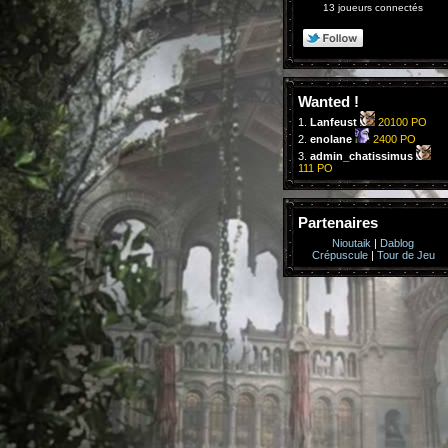
13 joueurs connectés
Wanted !
1.
Lanfeust
20100 PO
2.
enolane
2400 PO
3.
admin_chatissimus
111 PO
Partenaires
Nioutaik
|
Dablog
Crépuscule
|
Tour de Jeu