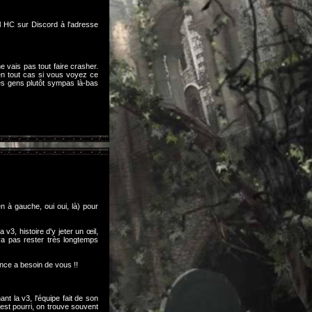
el HC sur Discord à l'adresse
 vais pas tout faire crasher.
 en tout cas si vous voyez ce
des gens plutôt sympas là-bas
n à gauche, oui oui, là) pour
 v3, histoire d'y jeter un œil,
 va pas rester très longtemps
ance a besoin de vous !!
nt la v3, l'équipe fait de son
st pourri, on trouve souvent