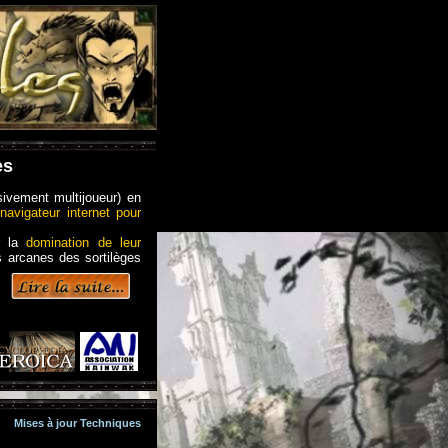
es
ivement multijoueur) en
navigateur internet pour
r la
domination de leur
s arcanes des sortilèges
Mises à jour Techniques