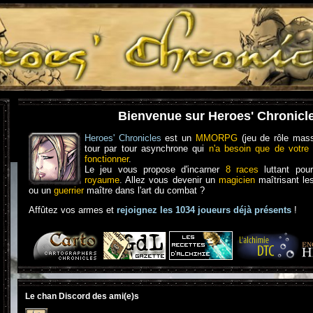
Bienvenue sur Heroes' Chronicl
Heroes' Chronicles
est un
MMORPG
(jeu de rôle mass
tour par tour asynchrone qui
n'a besoin que de votre 
fonctionner
.
Le jeu vous propose d'incarner
8 races
luttant pou
royaume
. Allez vous devenir un
magicien
maîtrisant le
ou un
guerrier
maître dans l'art du combat ?
Affûtez vos armes et
rejoignez les 1034 joueurs déjà présents
!
Le chan Discord des ami(e)s