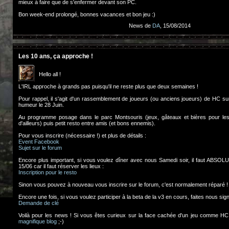
mieux à faire que de s'enfermer devant son PC.
Bon week-end prolongé, bonnes vacances et bon jeu :)
News de
DA
, 15/08/2014
Les 10 ans, ça approche !
Hello all !
L'IRL approche à grands pas puisqu'il ne reste plus que deux semaines !
Pour rappel, il s'agit d'un rassemblement de joueurs (ou anciens joueurs) de HC sur
humeur le 28 Juin.
Au programme posage dans le parc Montsouris (jeux, gâteaux et bières pour les 
d'ailleurs) puis petit resto entre amis (et bons ennemis).
Pour vous inscrire (nécessaire !) et plus de détails :
Event Facebook
Sujet sur le forum
Encore plus important, si vous voulez dîner avec nous Samedi soir, il faut ABSOLU
15/06 car il faut réserver les lieux :
Inscription pour le resto
Sinon vous pouvez à nouveau vous inscrire sur le forum, c'est normalement réparé !
Encore une fois, si vous voulez participer à la beta de la v3 en cours, faites nous signe
Demande de clé
Voilà pour les news ! Si vous êtes curieux sur la face cachée d'un jeu comme HC, 
magnifique blog
;-)