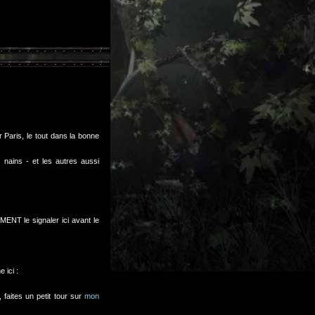
 Paris, le tout dans la bonne
nains - et les autres aussi
MENT le signaler ici avant le
 ici :
faites un petit tour sur
mon