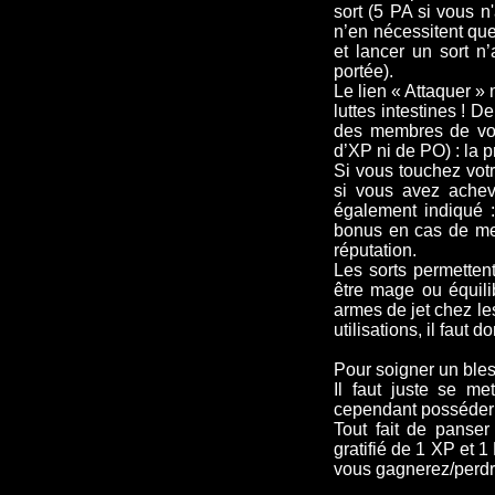
sort (5 PA si vous n
n’en nécessitent que 
et lancer un sort n
portée).
Le lien « Attaquer »
luttes intestines ! 
des membres de votr
d’XP ni de PO) : la 
Si vous touchez votr
si vous avez ache
également indiqué 
bonus en cas de meu
réputation.
Les sorts permetten
être mage ou équilib
armes de jet chez l
utilisations, il faut 
Pour soigner un ble
Il faut juste se met
cependant posséder un
Tout fait de panser 
gratifié de 1 XP et 
vous gagnerez/perdre