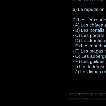
6) La réputation
7) Les lieuxspé
-
A) Les château
-
B) Les portails
-
C) Les portails
-
D) Les frontiè
-
E) Les marcha
-
F) Les magasi
-
G) Les auberg
-
H) Les guildes
-
I) Les forteres
-
J) Les ligues d