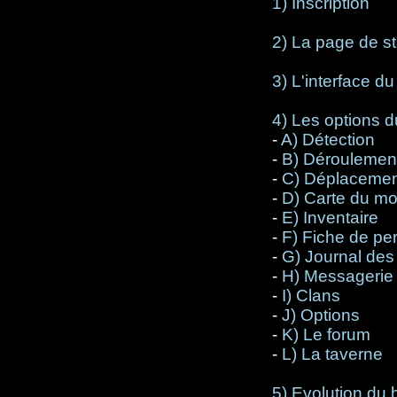
1) Inscription
2) La page de st
3) L'interface du
4) Les options d
-
A) Détection
-
B) Déroulement
-
C) Déplacemen
-
D) Carte du m
-
E) Inventaire
-
F) Fiche de p
-
G) Journal des
-
H) Messagerie
-
I) Clans
-
J) Options
-
K) Le forum
-
L) La taverne
5) Evolution du 