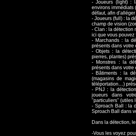
- Joueurs (light) :
environs immédiats (
défaut, afin d'alléger
- Joueurs (full) : la
champ de vision (zon
- Clan : la détectio
ici que vous pouvez 
- Marchands : la dé
présents dans votre
- Objets : la détec
pierres, plantes) pr
- Monstres : la dé
présents dans votre
- Bâtiments : la dé
(magasins de magie
téléportation…) prés
- PNJ : la détectio
joueurs dans votr
"particuliers" (utiles
- Sproach Ball : la 
Sproach Ball dans v
Dans la détection, l
-Vous les voyez pour