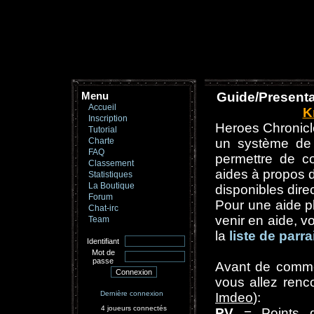
Menu
Guide/Presenta
Accueil
K
Inscription
Heroes Chronicle
Tutorial
Charte
un système de p
FAQ
permettre de c
Classement
aides à propos d
Statistiques
La Boutique
disponibles dire
Forum
Pour une aide p
Chat-irc
venir en aide, 
Team
la
liste de parr
Identifiant
Mot de
passe
Avant de commen
vous allez renc
Dernière connexion
Imdeo
):
4 joueurs connectés
PV
= Points de