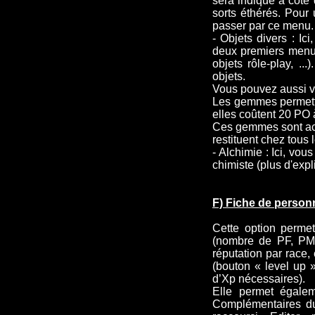
sera indiqué à coté 
sorts éthérés. Pour u
passer par ce menu.
- Objets divers : Ic
deux premiers menus
objets rôle-play, ..
objets.
Vous pouvez aussi v
Les gemmes permette
elles coûtent 20 PO à
Ces gemmes sont ach
restituent chez tous
- Alchimie : Ici, vou
chimiste (plus d'expl
F) Fiche de perso
Cette option permet
(nombre de PF, PM,
réputation par race,
(bouton « level up 
d’Xp nécessaires).
Elle permet égalem
Complémentaires du 