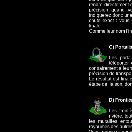
rendre directement 
précision quand v
indiquerez donc une
chute exact : vous 
finale.
Comme leur nom l'ind
C) Portail
Les porta
téléporter
contrairement à leu
précision de transport
Le résultat est fin
étape de liaison, don
D) Frontiè
Les fronti
rivière, to
les murailles ento
royaumes des autres
Vous pouvez cepend