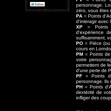
personnage. Lo
zéro, vous êtes 
PA
= Points d'Ac
d'interagir avec
XP
= Points d
d'expérience 
suffisamment, v
PO
= Pièce (ou p
cours en Lorndo
PM
= Points de 
votre personnag
permettent de l
d'une perte de 
PF
= Points de
personnage. Ils 
PH
= Points d'Ag
dextérité de vo
infliger des cou