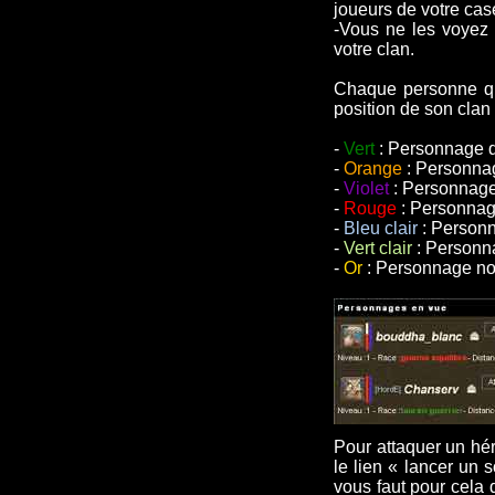
joueurs de votre cas
-Vous ne les voyez 
votre clan.
Chaque personne que
position de son clan 
-
Vert
: Personnage d
-
Orange
: Personnag
-
Violet
: Personnage
-
Rouge
: Personnag
-
Bleu clair
: Personn
-
Vert clair
: Personn
-
Or
: Personnage non
Pour attaquer un héro
le lien « lancer un s
vous faut pour cela 